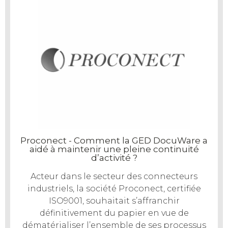
Proconect - Comment la GED DocuWare a
Te
aidé à maintenir une pleine continuité
un
pour
d’activité ?
bale
Acteur dans le secteur des connecteurs
ient
TE
industriels, la société Proconect, certifiée
nfier
n
ISO9001, souhaitait s’affranchir
Loi
définitivement du papier en vue de
çois
pou
dématérialiser l’ensemble de ses processus