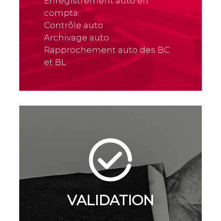
Enregistrement auto en
compta.
Contrôle auto
Archivage auto
Rapprochement auto des BC
et BL
VALIDATION