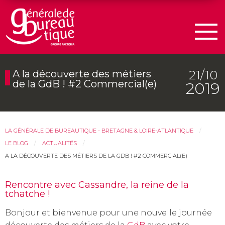
Men
21/10
A la découverte des métiers
de la GdB ! #2 Commercial(e)
2019
LA GÉNÉRALE DE BUREAUTIQUE - BRETAGNE & LOIRE-ATLANTIQUE
LE BLOG
ACTUALITÉS
A LA DÉCOUVERTE DES MÉTIERS DE LA GDB ! #2 COMMERCIAL(E)
Rencontre avec Cassandre, la reine de la
tchatche !
Bonjour et bienvenue pour une nouvelle journée