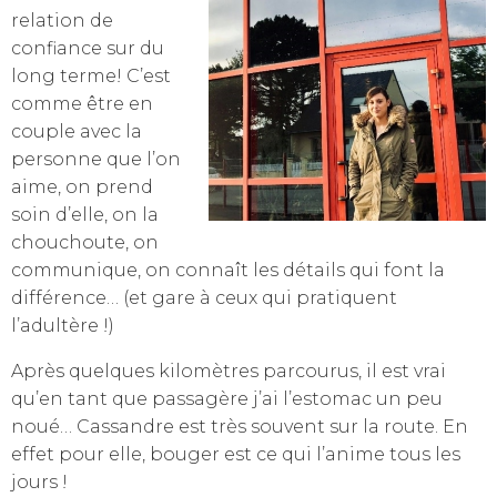
relation de
confiance sur du
long terme! C’est
comme être en
couple avec la
personne que l’on
aime, on prend
soin d’elle, on la
chouchoute, on
communique, on connaît les détails qui font la
différence… (et gare à ceux qui pratiquent
l’adultère !)
Après quelques kilomètres parcourus, il est vrai
qu’en tant que passagère j’ai l’estomac un peu
noué… Cassandre est très souvent sur la route. En
effet pour elle, bouger est ce qui l’anime tous les
jours !