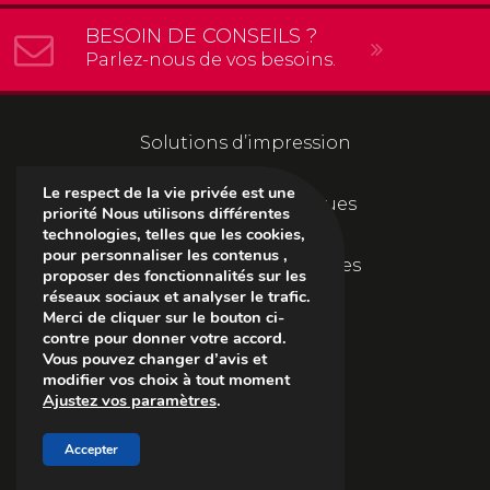
BESOIN DE CONSEILS ?
Parlez-nous de vos besoins.
Solutions d’impression
Le respect de la vie privée est une
Solutions informatiques
priorité Nous utilisons différentes
technologies, telles que les cookies,
pour personnaliser les contenus ,
Solutions documentaires
proposer des fonctionnalités sur les
réseaux sociaux et analyser le trafic.
Merci de cliquer sur le bouton ci-
L’entreprise
contre pour donner votre accord.
Vous pouvez changer d’avis et
modifier vos choix à tout moment
Suivez-nous
Ajustez vos paramètres
.
Suivez-
Suivez-
Suivez-
Accepter
nous
nous
nous
sur
sur
sur