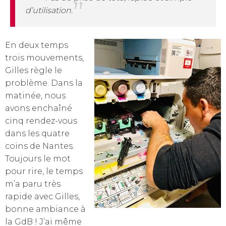
d’utilisation.
En deux temps
trois mouvements,
Gilles règle le
problème. Dans la
matinée, nous
avons enchaîné
cinq rendez-vous
dans les quatre
coins de Nantes.
Toujours le mot
pour rire, le temps
m’a paru très
rapide avec Gilles,
bonne ambiance à
la GdB ! J’ai même