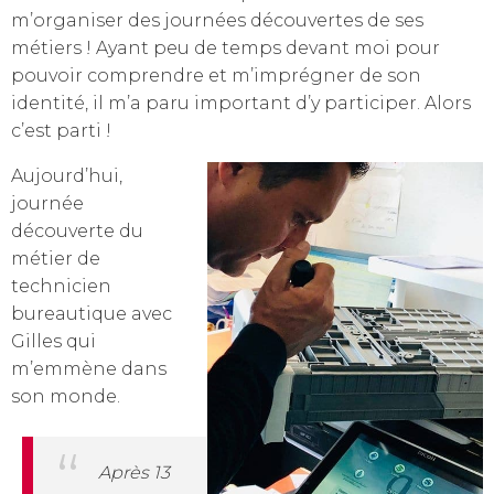
m’organiser des journées découvertes de ses
métiers ! Ayant peu de temps devant moi pour
pouvoir comprendre et m’imprégner de son
identité, il m’a paru important d’y participer. Alors
c’est parti !
Aujourd’hui,
journée
découverte du
métier de
technicien
bureautique avec
Gilles qui
m’emmène dans
son monde.
Après 13