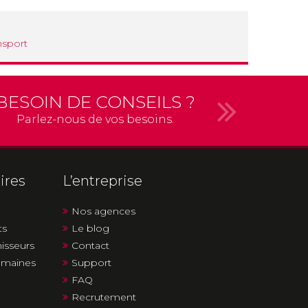
nsport
BESOIN DE CONSEILS ?
Parlez-nous de vos besoins.
ires
L’entreprise
Nos agences
ts
Le blog
nisseurs
Contact
humaines
Support
FAQ
Recrutement