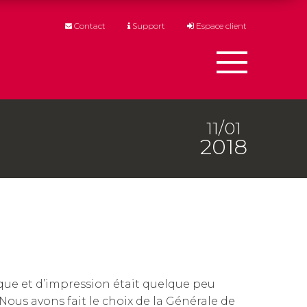
Contact
Support
Espace client
Menu
11/01
2018
que et d’impression était quelque peu
ous avons fait le choix de la Générale de