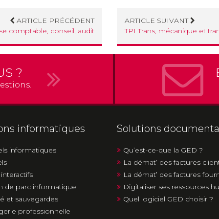
ARTICLE PRÉCÉDENT
ARTICLE SUIVANT
ise comptable, conseil, audit
TPI Trans, mécanique et tra
US ?
estions.
ions informatiques
Solutions documenta
els informatiques
Qu’est-ce-que la GED ?
els
La démat’ des factures clien
interactifs
La démat’ des factures four
n de parc informatique
Digitaliser ses ressources 
té et sauvegardes
Quel logiciel GED choisir ?
erie professionnelle