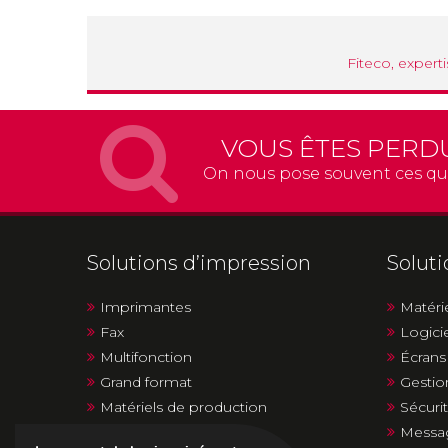
Fiteco, expert
VOUS ÊTES PERD
On nous pose souvent ces qu
Solutions d’impression
Solut
Imprimantes
Matéri
Fax
Logici
Multifonction
Écrans 
Grand format
Gestio
Matériels de production
Sécuri
Duplicopieurs
Messag