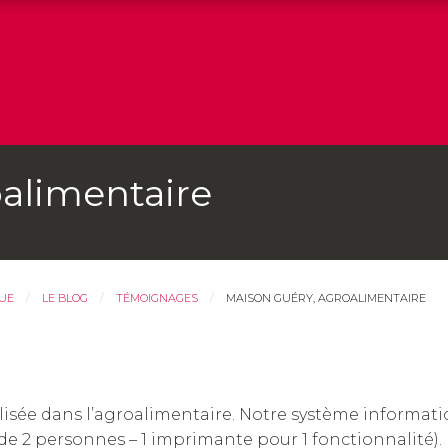
oalimentaire
QUE
LE BLOG
TÉMOIGNAGES
MAISON GUÉRY, AGROALIMENTAIRE
isée dans l’agroalimentaire. Notre système informati
 2 personnes – 1 imprimante pour 1 fonctionnalité). N