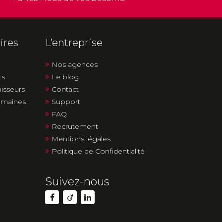
ires
L’entreprise
Nos agences
ts
Le blog
nisseurs
Contact
humaines
Support
FAQ
Recrutement
Mentions légales
Politique de Confidentialité
Suivez-nous
Suivez-
Suivez-
Suivez-
nous
nous
nous
sur
sur
sur