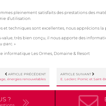
sommes pleinement satisfaits des prestations des maté
ie d’utilisation.
 et techniques sont excellentes, nous apprécions la pr
us-value, très bien conçu, il nous apporte des informat
u parc. »
ice informatique Les Ormes, Domaine & Resort
ARTICLE PRÉCÉDENT
ARTICLE SUIVANT
fage, énergies renouvelables
E. Leclerc Pornic et Saint-B
US ?
estions.