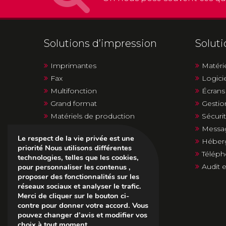
Solutions d’impression
Solut
Imprimantes
Matéri
Fax
Logici
Multifonction
Écrans 
Grand format
Gestio
Matériels de production
Sécuri
Duplicopieurs
Messag
Le respect de la vie privée est une
MPS
Héber
priorité Nous utilisons différentes
Téléph
technologies, telles que les cookies,
Audit e
pour personnaliser les contenus ,
proposer des fonctionnalités sur les
réseaux sociaux et analyser le trafic.
Merci de cliquer sur le bouton ci-
contre pour donner votre accord. Vous
pouvez changer d’avis et modifier vos
choix à tout moment