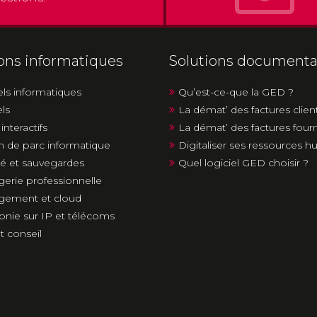
ions informatiques
Solutions documenta
els informatiques
Qu’est-ce-que la GED ?
els
La démat’ des factures clien
interactifs
La démat’ des factures four
n de parc informatique
Digitaliser ses ressources 
té et sauvegardes
Quel logiciel GED choisir ?
erie professionnelle
gement et cloud
onie sur IP et télécoms
t conseil