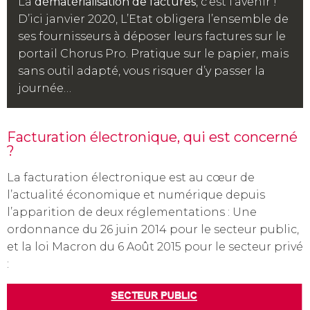
La
dématérialisation de factures
, c’est l’avenir !
D’ici janvier 2020, L’Etat obligera l’ensemble de
ses fournisseurs à déposer leurs factures sur le
portail Chorus Pro. Pratique sur le papier, mais
sans outil adapté, vous risquer d’y passer la
journée…
Facturation électronique, qui est concerné
?
La facturation électronique est au cœur de
l’actualité économique et numérique depuis
l’apparition de deux réglementations : Une
ordonnance du 26 juin 2014 pour le secteur public,
et la loi Macron du 6 Août 2015 pour le secteur privé
: