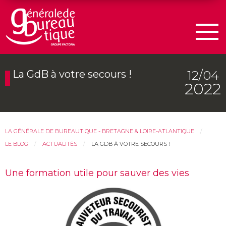
Men
12/04
La GdB à votre secours !
2022
LA GÉNÉRALE DE BUREAUTIQUE - BRETAGNE & LOIRE-ATLANTIQUE
LE BLOG
ACTUALITÉS
LA GDB À VOTRE SECOURS !
Une formation utile pour sauver des vies